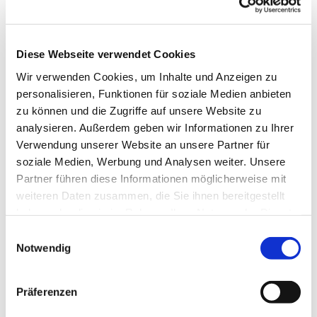
Pause
12:40 -12:50 Uhr
7. Stunde
12:50 - 13:35 Uhr
Diese Webseite verwendet Cookies
8. Stunde
13:35 - 14:20 Uhr
Wir verwenden Cookies, um Inhalte und Anzeigen zu
9. Stunde
14:20 - 15:05 Uhr
personalisieren, Funktionen für soziale Medien anbieten
zu können und die Zugriffe auf unsere Website zu
analysieren. Außerdem geben wir Informationen zu Ihrer
Verwendung unserer Website an unsere Partner für
soziale Medien, Werbung und Analysen weiter. Unsere
Partner führen diese Informationen möglicherweise mit
weiteren Daten zusammen, die Sie ihnen bereitgestellt
Das Leitbild:
haben oder die sie im Rahmen Ihrer Nutzung der Dienste
gesammelt haben.
Einwilligungsauswahl
Notwendig
Das Leitbild „Einander Raum geben zu Mut und
Verantwortung“ entstand im Jahr 2015 unter
Mitwirkung aller Gremien der Schulgemeinde. Es
Präferenzen
stellt unsere Mission, unsere Werte, aber auch die