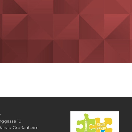
e
anggasse 10
Hanau-Großauheim