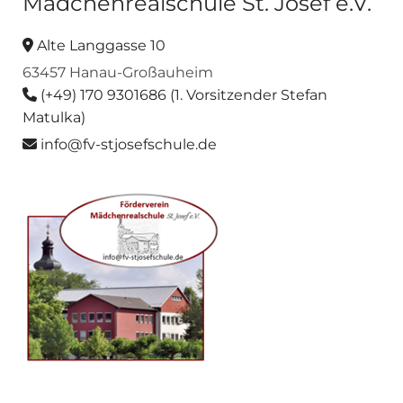
Mädchenrealschule St. Josef e.V.
Alte Langgasse 10

63457 Hanau-Großauheim
(+49) 170 9301686 (1. Vorsitzender Stefan

Matulka)
info@fv-stjosefschule.de
