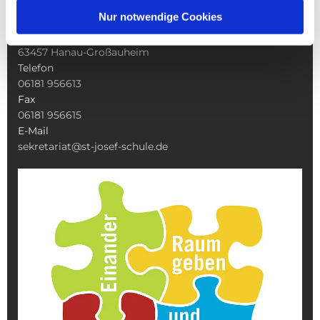
Nur notwendige Cookies
Adresse
Alte Langgasse 10
63457 Hanau-Großauheim
Telefon
06181 956613
Fax
06181 956615
E-Mail
sekretariat@st-josef-schule.de