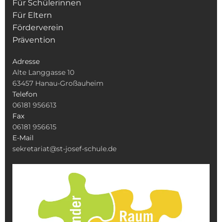
Für Schülerinnen
Für Eltern
Förderverein
Prävention
Adresse
Alte Langgasse 10
63457 Hanau-Großauheim
Telefon
06181 956613
Fax
06181 956615
E-Mail
sekretariat@st-josef-schule.de