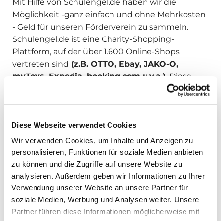
Mit Hilfe von Schulengel.de haben wir die
Möglichkeit -ganz einfach und ohne Mehrkosten
- Geld für unseren Förderverein zu sammeln.
Schulengel.de ist eine Charity-Shopping-
Plattform, auf der über 1.600 Online-Shops
vertreten sind
(z.B. OTTO, Ebay, JAKO-O,
myToys, Expedia, booking.com u.v.a.)
. Diese
Shops zahlen eine Prämie, wenn ihr beim
nächsten Einkauf vorher über Schulengel.de
geht.
Diese Webseite verwendet Cookies
Die Vorteile der Charity-Plattform Schulengel.de:
Wir verwenden Cookies, um Inhalte und Anzeigen zu
- Die Nutzung von Schulengel.de ist kostenfrei .
personalisieren, Funktionen für soziale Medien anbieten
- Der Einkauf kostet keinen Cent mehr.
zu können und die Zugriffe auf unsere Website zu
- Du musst dich nicht registrieren, sondern
analysieren. Außerdem geben wir Informationen zu Ihrer
kannst sofort shoppen und Spenden sammeln 😊
Verwendung unserer Website an unsere Partner für
Hier der direkte Link :
soziale Medien, Werbung und Analysen weiter. Unsere
Partner führen diese Informationen möglicherweise mit
https://www.schulengel.de/einrichtungen/details/