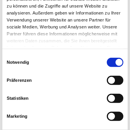
zu können und die Zugriffe auf unsere Website zu
Ein herzliches Dankeschön an alle
analysieren. Außerdem geben wir Informationen zu Ihrer
Schülerinnen, Familien, das gesamte
Verwendung unserer Website an unsere Partner für
Kollegium und besonders an Frau Gutzler –
soziale Medien, Werbung und Analysen weiter. Unsere
die niemals „radlos“ unterwegs ist!
Partner führen diese Informationen möglicherweise mit
weiteren Daten zusammen, die Sie ihnen bereitgestellt
Der Artikel der Stadt Hanau ist unter
Stadt
haben oder die sie im Rahmen Ihrer Nutzung der Dienste
Hanau | presse-service.de
zu lesen.
gesammelt haben.
Einwilligungsauswahl
Autorin: Julia Kreutz
Notwendig
Bild: Moritz Göbel (Stadt Hanau)
Präferenzen
Statistiken
Marketing
Dies könnte Sie auch