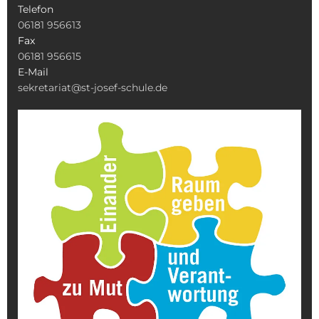
Telefon
06181 956613
Fax
06181 956615
E-Mail
sekretariat@st-josef-schule.de