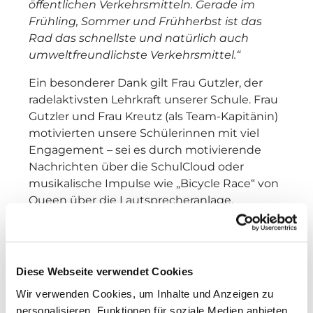
öffentlichen Verkehrsmitteln. Gerade im
Frühling, Sommer und Frühherbst ist das
Rad das schnellste und natürlich auch
umweltfreundlichste Verkehrsmittel.“
Ein besonderer Dank gilt Frau Gutzler, der
radelaktivsten Lehrkraft unserer Schule. Frau
Gutzler und Frau Kreutz (als Team-Kapitänin)
motivierten unsere Schülerinnen mit viel
Engagement – sei es durch motivierende
Nachrichten über die SchulCloud oder
musikalische Impulse wie „Bicycle Race“ von
Queen über die Lautsprecheranlage.
Auch viele Eltern oder Geschwister traten
kräftig in die Pedale und trugen so zum
großartigen Gesamtergebnis bei. Dieses
Diese Webseite verwendet Cookies
Gemeinschaftsgefühl und die Begeisterung
Wir verwenden Cookies, um Inhalte und Anzeigen zu
für nachhaltige Mobilität machen unsere
personalisieren, Funktionen für soziale Medien anbieten
Schule zu einem echten Vorbild.