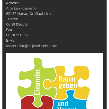
Adresse
Alte Langgasse 10
63457 Hanau-Großauheim
Telefon
06181 956613
Fax
06181 956615
E-Mail
sekretariat@st-josef-schule.de