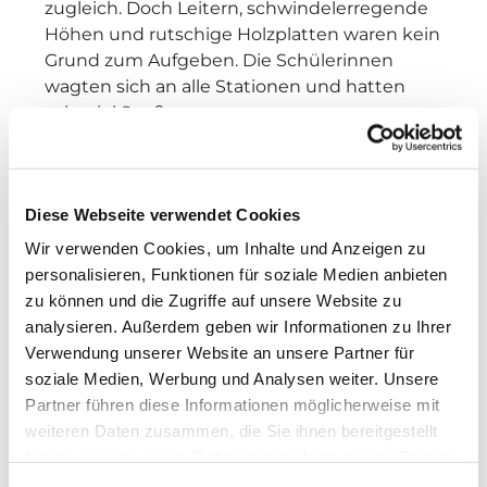
zugleich. Doch Leitern, schwindelerregende
Höhen und rutschige Holzplatten waren kein
Grund zum Aufgeben. Die Schülerinnen
wagten sich an alle Stationen und hatten
sehr viel Spaß.
Einige trauten sich sogar an eine große und
lange Seilrutsche.
Diese Webseite verwendet Cookies
Nach einiger Zeit und etwas durchnässt
Wir verwenden Cookies, um Inhalte und Anzeigen zu
begaben wir uns schließlich auf den
personalisieren, Funktionen für soziale Medien anbieten
Nachhauseweg.
zu können und die Zugriffe auf unsere Website zu
Autorin Emilia Santo
analysieren. Außerdem geben wir Informationen zu Ihrer
Verwendung unserer Website an unsere Partner für
Bilder: Petra Freudl
soziale Medien, Werbung und Analysen weiter. Unsere
Partner führen diese Informationen möglicherweise mit
weiteren Daten zusammen, die Sie ihnen bereitgestellt
haben oder die sie im Rahmen Ihrer Nutzung der Dienste
gesammelt haben.